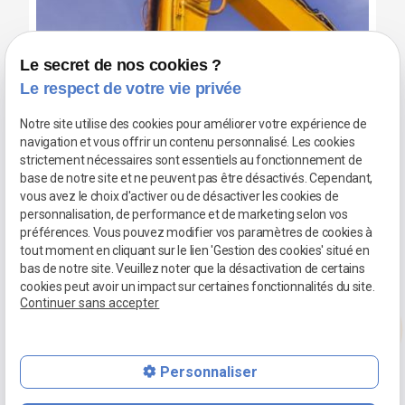
Le secret de nos cookies ?
Le respect de votre vie privée
Notre site utilise des cookies pour améliorer votre expérience de
navigation et vous offrir un contenu personnalisé. Les cookies
strictement nécessaires sont essentiels au fonctionnement de
base de notre site et ne peuvent pas être désactivés. Cependant,
vous avez le choix d'activer ou de désactiver les cookies de
personnalisation, de performance et de marketing selon vos
préférences. Vous pouvez modifier vos paramètres de cookies à
tout moment en cliquant sur le lien 'Gestion des cookies' situé en
bas de notre site. Veuillez noter que la désactivation de certains
Pourquoi faire appel à cette entreprise de
cookies peut avoir un impact sur certaines fonctionnalités du site.
démolition près de Grasse et Saint-Laurent-
Continuer sans accepter
du-Var?
phone
Que ce soit une
démolition complète
ou partielle de votre bien
Personnaliser
immobilier, vous pouvez faire confiance à ce professionnel en
mail
description
maçonnerie
. Grâce à sa longue expertise dans le domaine, il dispose